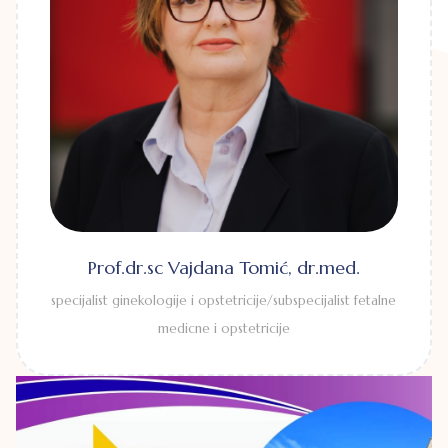
Prof.dr.sc Vajdana Tomić, dr.med.
specijalist ginekologije i opstetricije/subspecijalist fetalne
medicne i opstetricije